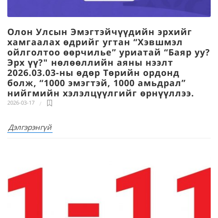
Олон Улсын Эмэгтэйчүүдийн эрхийг
хамгаалах өдрийг угтан “Хэвшмэл
ойлголтоо өөрчилье” уриатай “Баяр уу?
Эрх үү?" нөлөөллийн аяны нээлт
2026.03.03-ны өдөр Төрийн ордонд
болж, “1000 эмэгтэй, 1000 амьдрал”
нийгмийн хэлэлцүүлгийг өрнүүллээ.
2026-03-17
Дэлгэрэнгүй