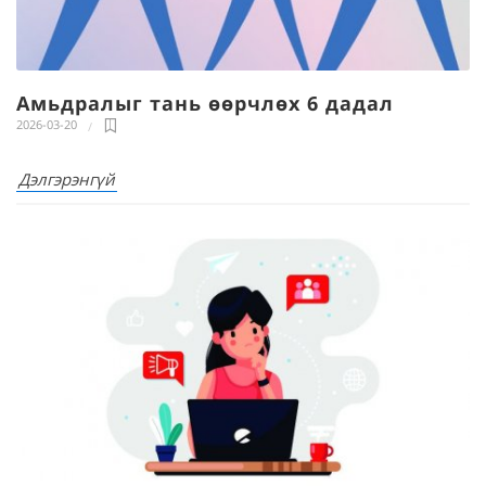
Амьдралыг тань өөрчлөх 6 дадал
2026-03-20
Дэлгэрэнгүй