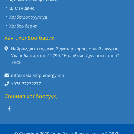
Шилэн данс
Холбогдох хуулиуд
Холбоо барих
Хаяг, холбоо барих
Найрамдлын гудамж, 2 дугаар хороо, Налайх дүүрэг,
Улаанбаатар хот, 12790, "Налайхын Дулааны станц"
ТӨХК
info@nalaikhtp.energy.mn
+976 77232277
Сошиал холбоосууд
© Copyright 2020 "Налайхын Дулааны станц" ТӨХК