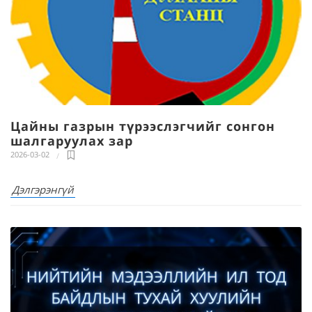
Цайны газрын түрээслэгчийг сонгон
шалгаруулах зар
2026-03-02
Дэлгэрэнгүй