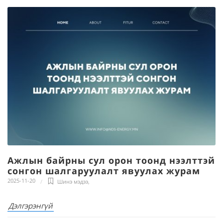
Ажлын байрны сул орон тоонд нээлттэй
сонгон шалгаруулалт явуулах журам
2025-11-20
Шинэ мэдээ
,
Дэлгэрэнгүй