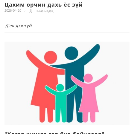
Цахим орчин дахь ёс зүй
2026-04-20
Шинэ мэдээ
,
Дэлгэрэнгүй
"Үлгэр жишээ гэр бүл байцгаая"