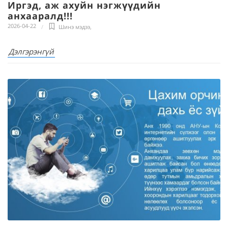
Иргэд, аж ахуйн нэгжүүдийн
анхааралд!!!
2026-04-22
Шинэ мэдээ
,
Дэлгэрэнгүй