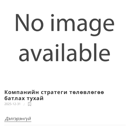
Компанийн стратеги төлөвлөгөө
батлах тухай
2025-12-31
Дэлгэрэнгүй