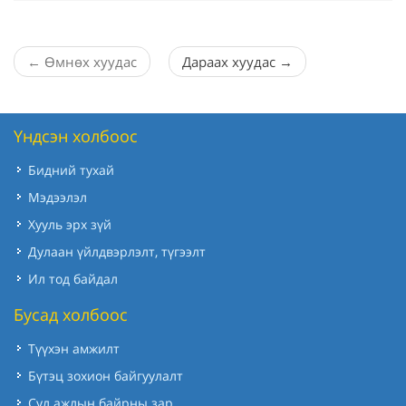
←
Өмнөх хуудас
Дараах хуудас
→
Үндсэн холбоос
Бидний тухай
Мэдээлэл
Хууль эрх зүй
Дулаан үйлдвэрлэлт, түгээлт
Ил тод байдал
Бусад холбоос
Түүхэн амжилт
Бүтэц зохион байгуулалт
Сул ажлын байрны зар