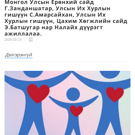
Монгол Улсын Ерөнхий сайд
Г.Занданшатар, Улсын Их Хурлын
гишүүн С.Амарсайхан, Улсын Их
Хурлын гишүүн, Цахим Хөгжлийн сайд
Э.Батшугар нар Налайх дүүрэгт
ажиллалаа.
2026-03-23
Дэлгэрэнгүй