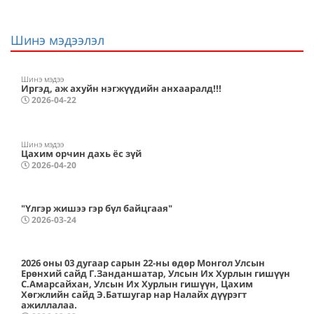
Шинэ мэдээлэл
Шинэ мэдээ
Иргэд, аж ахуйн нэгжүүдийн анхааралд!!!
2026-04-22
Шинэ мэдээ
Цахим орчин дахь ёс зүй
2026-04-20
"Үлгэр жишээ гэр бүл байцгаая"
2026-03-24
2026 оны 03 дугаар сарын 22-ны өдөр Монгол Улсын
Ерөнхий сайд Г.Занданшатар, Улсын Их Хурлын гишүүн
С.Амарсайхан, Улсын Их Хурлын гишүүн, Цахим
Хөгжлийн сайд Э.Батшугар нар Налайх дүүрэгт
ажиллалаа.