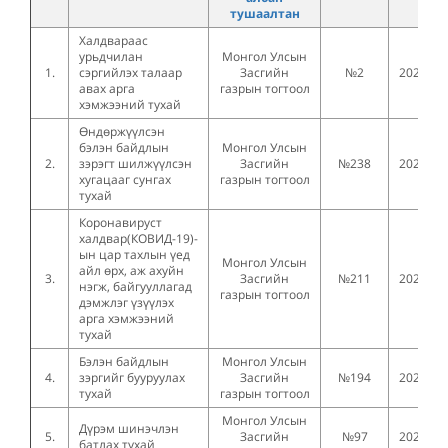
тушаалтан
Халдвараас
урьдчилан
Монгол Улсын
1.
сэргийлэх талаар
Засгийн
№2
2021.01
авах арга
газрын тогтоол
хэмжээний тухай
Өндөржүүлсэн
бэлэн байдлын
Монгол Улсын
2.
зэрэгт шилжүүлсэн
Засгийн
№238
2020.12
хугацааг сунгах
газрын тогтоол
тухай
Коронавируст
халдвар(КОВИД-19)-
ын цар тахлын үед
Монгол Улсын
айл өрх, аж ахуйн
3.
Засгийн
№211
2020.12
нэгж, байгууллагад
газрын тогтоол
дэмжлэг үзүүлэх
арга хэмжээний
тухай
Бэлэн байдлын
Монгол Улсын
4.
зэргийг бууруулах
Засгийн
№194
2020.11
тухай
газрын тогтоол
Монгол Улсын
Дүрэм шинэчлэн
5.
Засгийн
№97
2020.03
батлах тухай