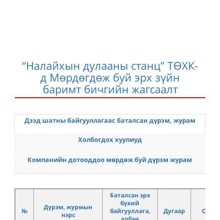
“Налайхын дулааны станц” ТӨХК-
д Мөрдөгдөж буй эрх зүйн
баримт бичгийн жагсаалт
Дээд шатны байгууллагаас баталсан дүрэм, журам
Холбогдох хуулиуд
Компанийн дотооддоо мөрдөж буй дүрэм журам
Баталсан эрх
бүхий
Дүрэм, журмын
№
байгууллага,
Дугаар
Огно
нэрс
албан