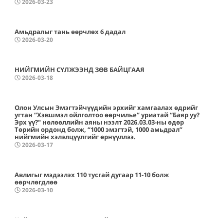
2026-03-23
Амьдралыг тань өөрчлөх 6 дадал
2026-03-20
НИЙГМИЙН СҮЛЖЭЭНД ЗӨВ БАЙЦГААЯ
2026-03-18
Олон Улсын Эмэгтэйчүүдийн эрхийг хамгаалах өдрийг
угтан “Хэвшмэл ойлголтоо өөрчилье” уриатай “Баяр уу?
Эрх үү?" нөлөөллийн аяны нээлт 2026.03.03-ны өдөр
Төрийн ордонд болж, “1000 эмэгтэй, 1000 амьдрал”
нийгмийн хэлэлцүүлгийг өрнүүллээ.
2026-03-17
Авлигыг мэдээлэх 110 тусгай дугаар 11-10 болж
өөрчлөгдлөө
2026-03-10