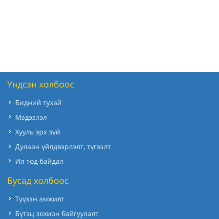
Үндсэн холбоос
Бидний тухай
Мэдээлэл
Хууль эрх зүй
Дулаан үйлдвэрлэлт, түгээлт
Ил тод байдал
Бусад холбоос
Түүхэн амжилт
Бүтэц зохион байгуулалт