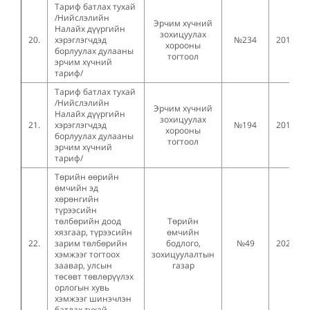
Тариф батлах тухай
/Нийслэлийн
Эрчим хүчний
Налайх дүүргийн
зохицуулах
20.
хэрэглэгчдэд
№234
2018.05
хорооны
борлуулах дулааны
тогтоол
эрчим хүчний
тариф/
Тариф батлах тухай
/Нийслэлийн
Эрчим хүчний
Налайх дүүргийн
зохицуулах
21.
хэрэглэгчдэд
№194
2017.07
хорооны
борлуулах дулааны
тогтоол
эрчим хүчний
тариф/
Төрийн өөрийн
өмчийн эд
хөрөнгийн
түрээсийн
төлбөрийн доод
Төрийн
хязгаар, түрээсийн
өмчийн
22.
зарим төлбөрийн
бодлого,
№49
2020.02
хэмжээг тогтоох
зохицуулалтын
заавар, улсын
газар
төсөвт төвлөрүүлэх
орлогын хувь
хэмжээг шинэчлэн
батлах тухай.