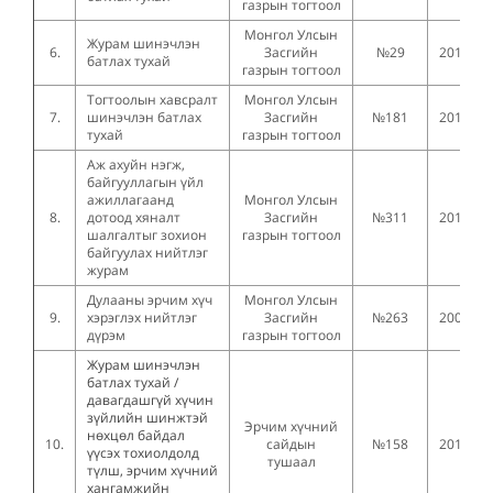
газрын тогтоол
Монгол Улсын
Журам шинэчлэн
6.
Засгийн
№29
2016.01
батлах тухай
газрын тогтоол
Тогтоолын хавсралт
Монгол Улсын
7.
шинэчлэн батлах
Засгийн
№181
2019.05
тухай
газрын тогтоол
Аж ахуйн нэгж,
байгууллагын үйл
ажиллагаанд
Монгол Улсын
8.
дотоод хяналт
Засгийн
№311
2011.11
шалгалтыг зохион
газрын тогтоол
байгуулах нийтлэг
журам
Дулааны эрчим хүч
Монгол Улсын
9.
хэрэглэх нийтлэг
Засгийн
№263
2001,12
дүрэм
газрын тогтоол
Журам шинэчлэн
батлах тухай /
давагдашгүй хүчин
зүйлийн шинжтэй
Эрчим хүчний
нөхцөл байдал
10.
сайдын
№158
2019.06
үүсэх тохиолдолд
тушаал
түлш, эрчим хүчний
хангамжийн