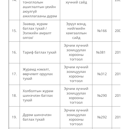
тоноглолын
хүчний сайд
ашиглалтын үеийн
аюулгүй
ажиллагааны дүрэм
Заавар, журам
Эрүүл мэнд,
батлах тухай /
нийгмийн
15.
№166
2000.06
Ээлжийн амралт
хамгааллын
олгох/
сайд
Эрчим хүчний
зохицуулах
16.
Тариф батлах тухай
№381
2019.08
хорооны
тогтоол
Эрчим хүчний
Журамд нэмэлт,
зохицуулах
17.
өөрчлөлт оруулах
№312
2019.06
хорооны
тухай
тогтоол
Эрчим хүчний
Холболтын журам
зохицуулах
18.
шинэчлэн батлах
№290
2018.10
хорооны
тухай
тогтоол
Эрчим хүчний
Дүрэм шинэчлэн
зохицуулах
19.
№292
2018.10
батлах тухай
хорооны
тогтоол