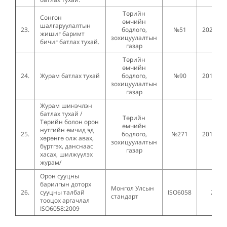
Төрийн
Сонгон
өмчийн
шалгаруулалтын
23.
бодлого,
№51
2020.02
жишиг баримт
зохицуулалтын
бичиг батлах тухай.
газар
Төрийн
өмчийн
24.
Журам батлах тухай
бодлого,
№90
2017.03
зохицуулалтын
газар
Журам шинэчлэн
батлах тухай /
Төрийн
Төрийн болон орон
өмчийн
нутгийн өмчид эд
25.
бодлого,
№271
2019.06
хөрөнгө олж авах,
зохицуулалтын
бүртгэх, данснаас
газар
хасах, шилжүүлэх
журам/
Орон сууцны
барилгын доторх
Монгол Улсын
26.
сууцны талбай
ISO6058
2009
стандарт
тооцох аргачлал
ISO6058:2009