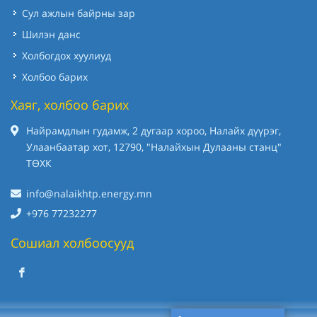
Сул ажлын байрны зар
Шилэн данс
Холбогдох хуулиуд
Холбоо барих
Хаяг, холбоо барих
Найрамдлын гудамж, 2 дугаар хороо, Налайх дүүрэг,
Улаанбаатар хот, 12790, "Налайхын Дулааны станц"
ТӨХК
info@nalaikhtp.energy.mn
+976 77232277
Сошиал холбоосууд