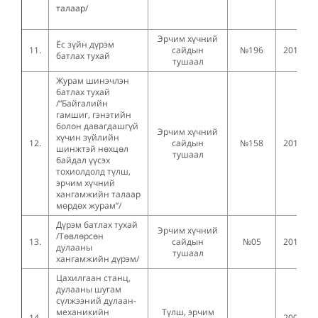
талаар/
Эрчим хүчний
Ёс зүйн дүрэм
11.
сайдын
№196
2019.08
батлах тухай
тушаал
Журам шинэчлэн
батлах тухай
/“Байгалийн
гамшиг, гэнэтийн
болон давагдашгүй
Эрчим хүчний
хүчин зүйлийн
12.
сайдын
№158
2019.06
шинжтэй нөхцөл
тушаал
байдал үүсэх
тохиолдолд түлш,
эрчим хүчний
хангамжийн талаар
мөрдөх журам”/
Дүрэм батлах тухай
Эрчим хүчний
/Төвлөрсөн
13.
сайдын
№05
2014.01
дулааны
тушаал
хангамжийн дүрэм/
Цахилгаан станц,
дулааны шугам
сүлжээний дулаан-
механикийн
Түлш, эрчим
14.
2007.03