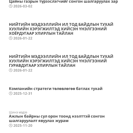
Цайны газрын түрээслэгчийг сонгон шалгаруулах зар
2026-03-02
НИЙТИЙН МЭДЭЭЛЛИЙН ИЛ ТОД БАЙДЛЫН ТУХАЙ
ХУУЛИЙН ХЭРЭГЖИЛТЭД ХИЙСЭН ҮНЭЛГЭЭНИЙ
ХОЁРДУГААР УЛИРЛЫН ТАЙЛАН
2026-01-22
НИЙТИЙН МЭДЭЭЛЛИЙН ИЛ ТОД БАЙДЛЫН ТУХАЙ
ХУУЛИЙН ХЭРЭГЖИЛТЭД ХИЙСЭН ҮНЭЛГЭЭНИЙ
ГУРАВДУГААР УЛИРЛЫН ТАЙЛАН
2026-01-22
Компанийн стратеги төлөвлөгөө батлах тухай
2025-12-31
Шинэ мэдээ
Ажлын байрны сул орон тоонд нээлттэй сонгон
шалгаруулалт явуулах журам
2025-11-20