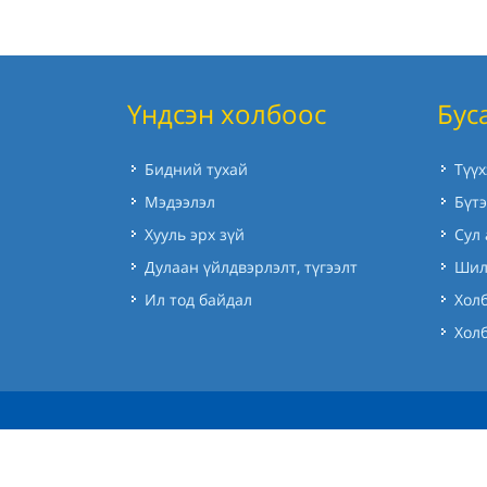
Үндсэн холбоос
Бус
Бидний тухай
Түү
Мэдээлэл
Бүтэ
Хууль эрх зүй
Сул
Дулаан үйлдвэрлэлт, түгээлт
Шил
Ил тод байдал
Холб
Хол