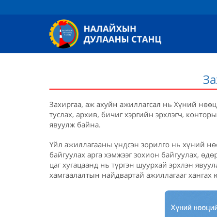
За
Захиргаа, аж ахуйн ажиллагсал нь Хүний нө
туслах, архив, бичиг хэргийн эрхлэгч, контор
явуулж байна.
Үйл ажиллагааны үндсэн зорилго нь хүний нө
байгуулах арга хэмжээг зохион байгуулах, өдө
цаг хугацаанд нь түргэн шуурхай эрхлэн явуул
хамгаалалтын найдвартай ажиллагааг хангах 