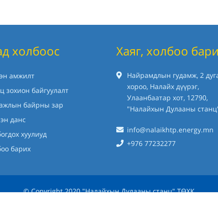
ад холбоос
Хаяг, холбоо бар
Найрамдлын гудамж, 2 дуг
хэн амжилт
хороо, Налайх дүүрэг,
ц зохион байгуулалт
Улаанбаатар хот, 12790,
 ажлын байрны зар
"Налайхын Дулааны станц
эн данс
info@nalaikhtp.energy.mn
огдох хуулиуд
+976 77232277
боо барих
© Copyright 2020 "Налайхын Дулааны станц" ТӨХК
Вэб сайт
ыг:
Грийн софт ХХК