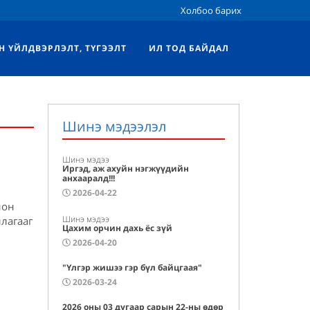
Холбоо барих
Н ҮЙЛДВЭРЛЭЛТ, ТҮГЭЭЛТ
ИЛ ТОД БАЙДАЛ
Шинэ мэдээлэл
Шинэ мэдээ
Иргэд, аж ахуйн нэгжүүдийн
анхааралд!!!
2026-04-22
ион
Шинэ мэдээ
лагааг
Цахим орчин дахь ёс зүй
2026-04-20
"Үлгэр жишээ гэр бүл байцгаая"
2026-03-24
2026 оны 03 дугаар сарын 22-ны өдөр