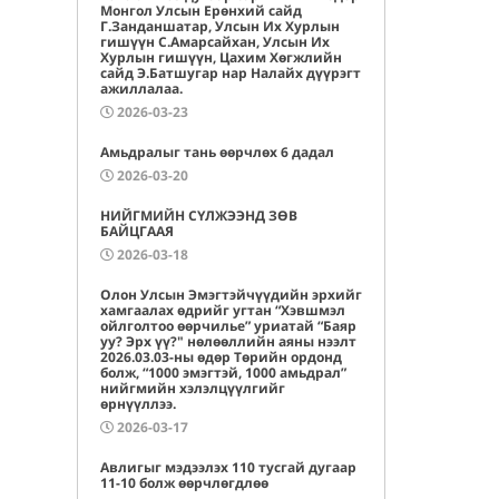
Монгол Улсын Ерөнхий сайд
Г.Занданшатар, Улсын Их Хурлын
гишүүн С.Амарсайхан, Улсын Их
Хурлын гишүүн, Цахим Хөгжлийн
сайд Э.Батшугар нар Налайх дүүрэгт
ажиллалаа.
2026-03-23
Амьдралыг тань өөрчлөх 6 дадал
2026-03-20
НИЙГМИЙН СҮЛЖЭЭНД ЗӨВ
БАЙЦГААЯ
2026-03-18
Олон Улсын Эмэгтэйчүүдийн эрхийг
хамгаалах өдрийг угтан “Хэвшмэл
ойлголтоо өөрчилье” уриатай “Баяр
уу? Эрх үү?" нөлөөллийн аяны нээлт
2026.03.03-ны өдөр Төрийн ордонд
болж, “1000 эмэгтэй, 1000 амьдрал”
нийгмийн хэлэлцүүлгийг
өрнүүллээ.
2026-03-17
Авлигыг мэдээлэх 110 тусгай дугаар
11-10 болж өөрчлөгдлөө