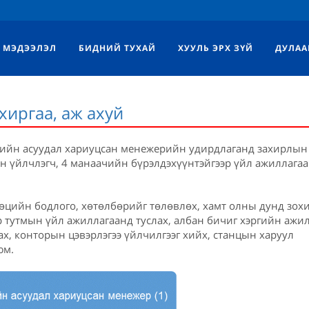
МЭДЭЭЛЭЛ
БИДНИЙ ТУХАЙ
ХУУЛЬ ЭРХ ЗҮЙ
ДУЛАА
хиргаа, аж ахуй
өцийн асуудал хариуцсан менежерийн удирдлаганд захирлын
ын үйлчлэгч, 4 манаачийн бүрэлдэхүүнтэйгээр үйл ажиллагаа
өцийн бодлого, хөтөлбөрийг төлөвлөх, хамт олны дунд зох
р тутмын үйл ажиллагаанд туслах, албан бичиг хэргийн ажил
ах, конторын цэвэрлэгээ үйлчилгээг хийх, станцын харуул
юм.