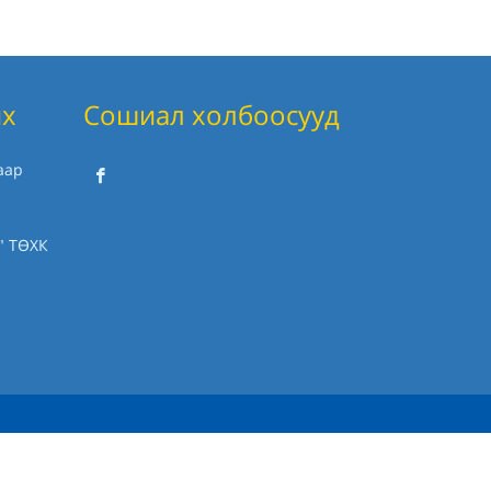
их
Сошиал холбоосууд
аар
" ТӨХК