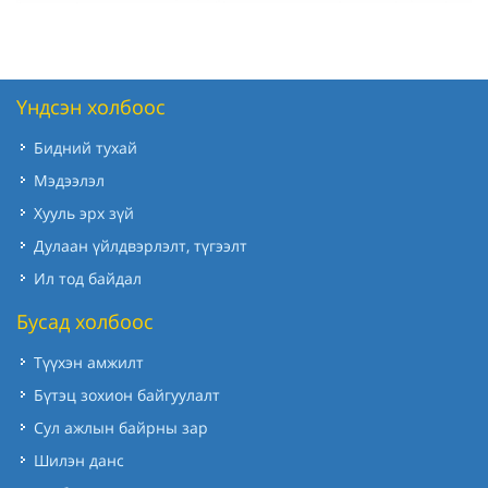
Үндсэн холбоос
Бидний тухай
Мэдээлэл
Хууль эрх зүй
Дулаан үйлдвэрлэлт, түгээлт
Ил тод байдал
Бусад холбоос
Түүхэн амжилт
Бүтэц зохион байгуулалт
Сул ажлын байрны зар
Шилэн данс