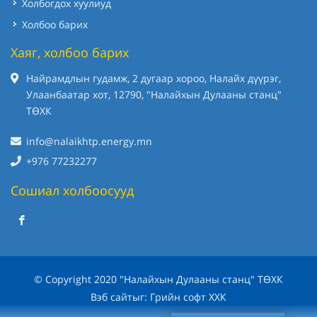
Холбогдох хуулиуд
Холбоо барих
Хаяг, холбоо барих
Найрамдлын гудамж, 2 дугаар хороо, Налайх дүүрэг,
Улаанбаатар хот, 12790, "Налайхын Дулааны станц"
ТӨХК
info@nalaikhtp.energy.mn
+976 77232277
Сошиал холбоосууд
© Copyright 2020 "Налайхын Дулааны станц" ТӨХК
Вэб сайт
ыг:
Грийн софт ХХК