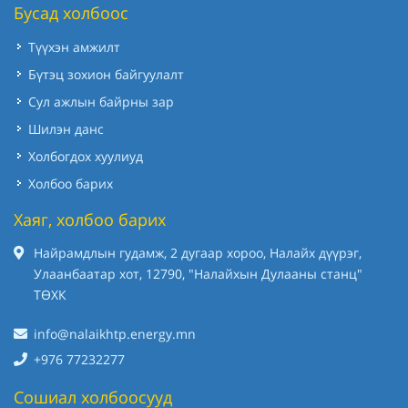
Бусад холбоос
Түүхэн амжилт
Бүтэц зохион байгуулалт
Сул ажлын байрны зар
Шилэн данс
Холбогдох хуулиуд
Холбоо барих
Хаяг, холбоо барих
Найрамдлын гудамж, 2 дугаар хороо, Налайх дүүрэг,
Улаанбаатар хот, 12790, "Налайхын Дулааны станц"
ТӨХК
info@nalaikhtp.energy.mn
+976 77232277
Сошиал холбоосууд