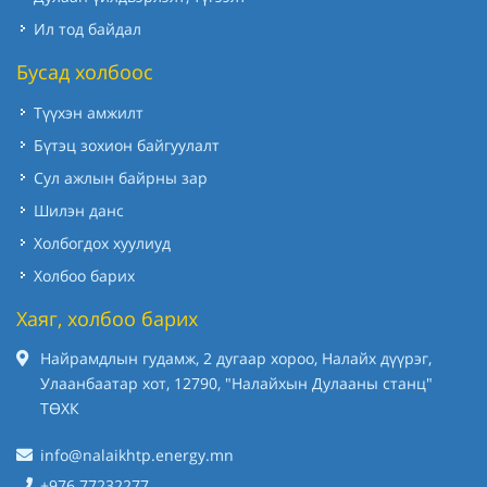
Ил тод байдал
Бусад холбоос
Түүхэн амжилт
Бүтэц зохион байгуулалт
Сул ажлын байрны зар
Шилэн данс
Холбогдох хуулиуд
Холбоо барих
Хаяг, холбоо барих
Найрамдлын гудамж, 2 дугаар хороо, Налайх дүүрэг,
Улаанбаатар хот, 12790, "Налайхын Дулааны станц"
ТӨХК
info@nalaikhtp.energy.mn
+976 77232277