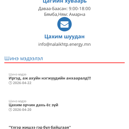
Цагийн хуваарь
Даваа-Баасан: 9:00-18:00
Бямба,Ням: Амарна
Цахим шуудан
info@nalaikhtp.energy.mn
Шинэ мэдээлэл
Шинэ мэдээ
Иргэд, аж ахуйн нэгжүүдийн анхааралд!!!
2026-04-22
Шинэ мэдээ
Цахим орчин дахь ёс зүй
2026-04-20
"Үлгэр жишээ гэр бүл байцгаая"