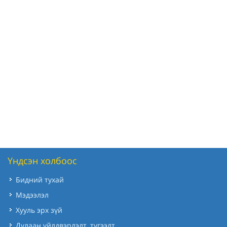
Үндсэн холбоос
Бидний тухай
Мэдээлэл
Хууль эрх зүй
Дулаан үйлдвэрлэлт, түгээлт