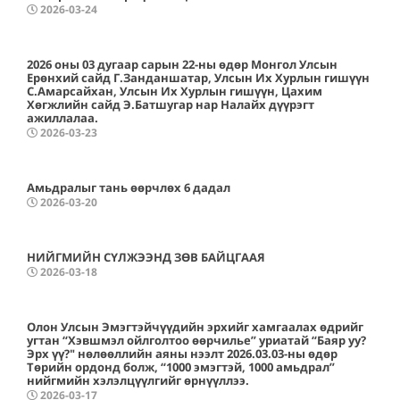
2026-03-24
2026 оны 03 дугаар сарын 22-ны өдөр Монгол Улсын
Ерөнхий сайд Г.Занданшатар, Улсын Их Хурлын гишүүн
С.Амарсайхан, Улсын Их Хурлын гишүүн, Цахим
Хөгжлийн сайд Э.Батшугар нар Налайх дүүрэгт
ажиллалаа.
2026-03-23
Амьдралыг тань өөрчлөх 6 дадал
2026-03-20
НИЙГМИЙН СҮЛЖЭЭНД ЗӨВ БАЙЦГААЯ
2026-03-18
Олон Улсын Эмэгтэйчүүдийн эрхийг хамгаалах өдрийг
угтан “Хэвшмэл ойлголтоо өөрчилье” уриатай “Баяр уу?
Эрх үү?" нөлөөллийн аяны нээлт 2026.03.03-ны өдөр
Төрийн ордонд болж, “1000 эмэгтэй, 1000 амьдрал”
нийгмийн хэлэлцүүлгийг өрнүүллээ.
2026-03-17