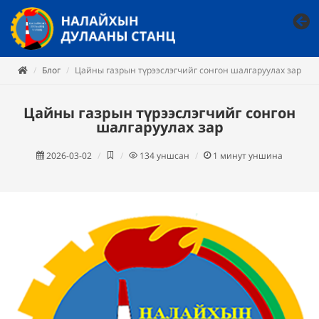
Блог
Цайны газрын түрээслэгчийг сонгон шалгаруулах зар
Цайны газрын түрээслэгчийг сонгон
шалгаруулах зар
2026-03-02
134
уншсан
1
минут уншина