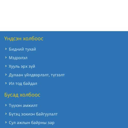
Үндсэн холбоос
Бидний тухай
Мэдээлэл
Хууль эрх зүй
Дулаан үйлдвэрлэлт, түгээлт
Ил тод байдал
Бусад холбоос
Түүхэн амжилт
Бүтэц зохион байгуулалт
Сул ажлын байрны зар