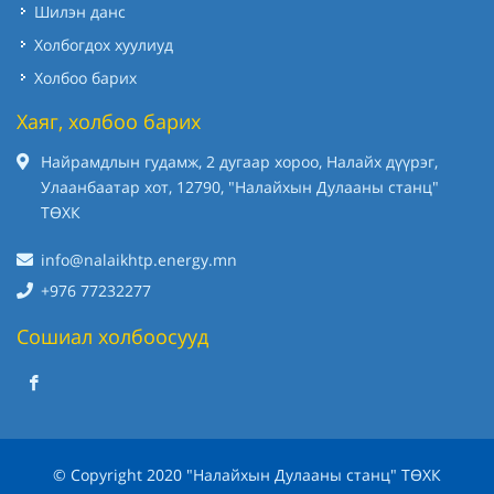
Шилэн данс
Холбогдох хуулиуд
Холбоо барих
Хаяг, холбоо барих
Найрамдлын гудамж, 2 дугаар хороо, Налайх дүүрэг,
Улаанбаатар хот, 12790, "Налайхын Дулааны станц"
ТӨХК
info@nalaikhtp.energy.mn
+976 77232277
Сошиал холбоосууд
© Copyright 2020 "Налайхын Дулааны станц" ТӨХК