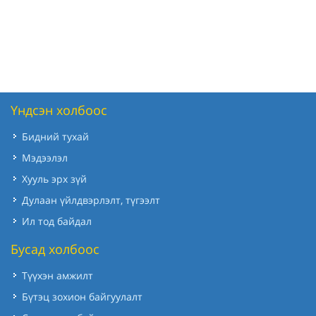
Үндсэн холбоос
Бидний тухай
Мэдээлэл
Хууль эрх зүй
Дулаан үйлдвэрлэлт, түгээлт
Ил тод байдал
Бусад холбоос
Түүхэн амжилт
Бүтэц зохион байгуулалт