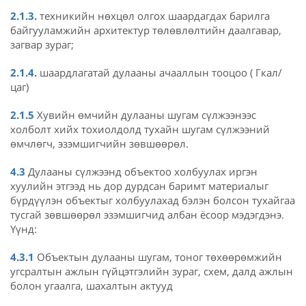
2.1.3.
техникийн нөхцөл олгох шаардагдах барилга
байгууламжийн архитектур төлөвлөлтийн даалгавар,
загвар зураг;
2.1.4.
шаардлагатай дулааны ачааллын тооцоо ( Гкал/
цаг)
2.1.5
Хувийн өмчийн дулааны шугам сүлжээнээс
холболт хийх тохиолдолд тухайн шугам сүлжээний
өмчлөгч, эзэмшигчийн зөвшөөрөл.
4.3
Дулааны сүлжээнд объектоо холбуулах иргэн
хуулийн этгээд нь дор дурдсан баримт материалыг
бүрдүүлэн объектыг холбуулахад бэлэн болсон тухайгаа
тусгай зөвшөөрөл эзэмшигчид албан ёсоор мэдэгдэнэ.
Үүнд:
4.3.1
Объектын дулааны шугам, тоног төхөөрөмжийн
угсралтын ажлын гүйцэтгэлийн зураг, схем, далд ажлын
болон угаалга, шахалтын актууд