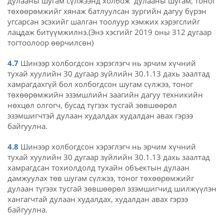
дулааны шугам сүлжээнд холбож дулааны шугам, тоног
төхөөрөмжийг хянаж батлуулсан зургийн дагуу бүрэн
угсарсан эсэхийг шалган тоолуур хэмжих хэрэгслийг
лацдаж битүүмжилнэ.(Энэ хэсгийг 2019 оны 312 дугаар
тогтоолоор өөрчилсөн)
4.7
Шинээр холбогдсон хэрэглэгч нь эрчим хүчний
тухай хуулийн 30 дугаар зүйлийн 30.1.13 дахь заалтад
хамрагдахгүй бол холбогдсон шугам сүлжээ, тоног
төхөөрөмжийн эзэмшлийн заагийн дагуу техникийн
нөхцөл олгогч, бусад түгээх тусгай зөвшөөрөл
эзэмшигчтэй дулаан худалдах худалдан авах гэрээ
байгуулна.
4.8
Шинээр холбогдсон хэрэглэгч нь эрчим хүчний
тухай хуулийн 30 дугаар зүйлийн 30.1.13 дахь заалтад
хамрагдсан тохиолдолд тухайн объектын дулаан
дамжуулах төв шугам сүлжээ, тоног төхөөрөмжийг
дулаан түгээх тусгай зөвшөөрөл эзэмшигчид шилжүүлэн
хангагчтай дулаан худалдах, худалдан авах гэрээ
байгуулна.