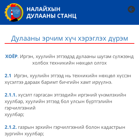
Дулааны эрчим хүч хэрэглэх дүрэм
ХОЁР
. Иргэн, хуулийн этгээдэд дулааны шугам сүлжээнд
холбох техникийн нөхцөл олгох
2.1
Иргэн, хуулийн этгээд нь техникийн нөхцөл хүссэн
хүсэлтээ дараах баримт бичгийн хамт ирүүлнэ.
2.1.1.
хүсэлт гаргасан этгээдийн иргэний үнэмлэхийн
хуулбар, хуулийн этгээд бол улсын бүртгэлийн
гэрчилгээний
хуулбар
2.1.2.
газрын эрхийн гэрчилгээний болон кадастрын
зургийн хуулбар;