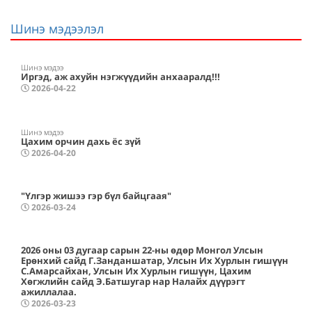
Шинэ мэдээлэл
Шинэ мэдээ
Иргэд, аж ахуйн нэгжүүдийн анхааралд!!!
2026-04-22
Шинэ мэдээ
Цахим орчин дахь ёс зүй
2026-04-20
"Үлгэр жишээ гэр бүл байцгаая"
2026-03-24
2026 оны 03 дугаар сарын 22-ны өдөр Монгол Улсын
Ерөнхий сайд Г.Занданшатар, Улсын Их Хурлын гишүүн
С.Амарсайхан, Улсын Их Хурлын гишүүн, Цахим
Хөгжлийн сайд Э.Батшугар нар Налайх дүүрэгт
ажиллалаа.
2026-03-23