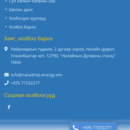
Сул ажлын байрны зар
Шилэн данс
Холбогдох хуулиуд
Холбоо барих
Хаяг, холбоо барих
Найрамдлын гудамж, 2 дугаар хороо, Налайх дүүрэг,
Улаанбаатар хот, 12790, "Налайхын Дулааны станц"
ТӨХК
info@nalaikhtp.energy.mn
+976 77232277
Сошиал холбоосууд
+976 77232277