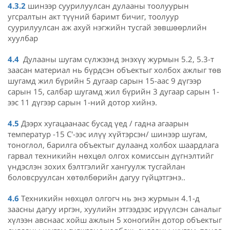
4.3.2
шинээр суурилуулсан дулааны тоолуурын
угсралтын акт түүний баримт бичиг, тоолуур
суурилуулсан аж ахуй нэгжийн тусгай зөвшөөрлийн
хуулбар
4.4
Дулааны шугам сүлжээнд энэхүү журмын 5.2, 5.3-т
заасан материал нь бүрдсэн объектыг холбох ажлыг төв
шугамд жил бүрийн 5 дугаар сарын 15-аас 9 дүгээр
сарын 15, салбар шугамд жил бүрийн 3 дугаар сарын 1-
ээс 11 дүгээр сарын 1-ний дотор хийнэ.
4.5
Дээрх хугацаанаас бусад үед / гадна агаарын
температур -15 C'-ээс илүү хүйтэрсэн/ шинээр шугам,
тоноглол, барилга объектыг дулаанд холбох шаардлага
гарвал техникийн нөхцөл олгох комиссын дүгнэлтийг
үндэслэн зохих бэлтгэлийг хангуулж тусгайлан
боловсруулсан хөтөлбөрийн дагуу гүйцэтгэнэ..
4.6
Техникийн нөхцөл олгогч нь энэ журмын 4.1-д
заасны дагуу иргэн, хуулийн этгээдээс ирүүлсэн саналыг
хүлээн авснаас хойш ажлын 5 хоногийн дотор объектыг