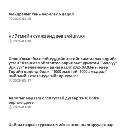
Амьдралыг тань өөрчлөх 6 дадал
2026-03-20
НИЙГМИЙН СҮЛЖЭЭНД ЗӨВ БАЙЦГААЯ
2026-03-18
Олон Улсын Эмэгтэйчүүдийн эрхийг хамгаалах өдрийг
угтан “Хэвшмэл ойлголтоо өөрчилье” уриатай “Баяр уу?
Эрх үү?" нөлөөллийн аяны нээлт 2026.03.03-ны өдөр
Төрийн ордонд болж, “1000 эмэгтэй, 1000 амьдрал”
нийгмийн хэлэлцүүлгийг өрнүүллээ.
2026-03-17
Авлигыг мэдээлэх 110 тусгай дугаар 11-10 болж
өөрчлөгдлөө
2026-03-10
Цайны газрын түрээслэгчийг сонгон шалгаруулах зар