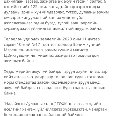
цахилгаан, засвар, захиргаа аж ахуйн гэсэн 1 хэлтэс, 6
хэсгийн нийт 122 ажиллагсадтайгаар хэрэглэгчдэд
дулааны эрчим хүч үйлдвэрлэх, түгээх, дулааны эрчим
хүчээр зохицуулалттай хангах үндсэн үйл
ажиллагаанаас гадна бусад тусгай зөвшөөрлийн
хүрээнд ажил үйлчилгээг амжилттай явуулж байна.
Төлөөлөн удирдах зөвлөлийн 2020 оны 11 дүгээр
сарын 10-ний №17 тоот тогтоолоор Эрчим хүчний
Мэргэшсэн инженер, эрчим хүчний магистр
Ц.Энхтүвшин нь гүйцэтгэх захирлаар томилогдон
ажиллаж байна.
Хөдөлмөрийн аюулгүй байдал, эрүүл ахуйн чиглэлээр
хийх ажлаа сар, улирлаар төлөвлөж, хууль тогтоомж,
норм стандартад заасан хөдөлмөрийн эрүүл мэнд,
аюулгүй байдлын шаардлагыг бүрэн хангахыг зорьж
байна.
“Налайхын Дулааны станц” ТӨХК нь хэрэглэгчдийн
өсөлтийг хангаж, үйлчилгээгээ хүртээмжтэй, чанартай
болгох, ашиглалтын найдвартай байдлыг