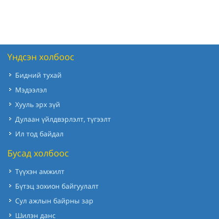
Үндсэн холбоос
Бидний тухай
Мэдээлэл
Хууль эрх зүй
Дулаан үйлдвэрлэлт, түгээлт
Ил тод байдал
Бусад холбоос
Түүхэн амжилт
Бүтэц зохион байгуулалт
Сул ажлын байрны зар
Шилэн данс