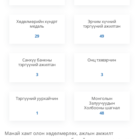
Хөдөлмөрийн хүндэт
Эрчим хүчний
медаль
тэргүүний ажилтан
29
49
Санхүү банкны
Онц тээвэрчин
тэргүүний ажилтан
3
3
Тэргүүний уурхайчин
Монголын
Залуучуудын
Холбооны шагнал
1
48
Манай хамт олон хөдөлмөрлөх, ажлын амжилт