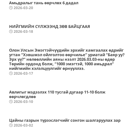
Амьдралыг тань өөрчлөх 6 дадал
2026-03-20
НИЙГМИЙН СҮЛЖЭЭНД ЗӨВ БАЙЦГААЯ
2026-03-18
Олон Улсын Эмэгтэйчүүдийн эрхийг хамгаалах өдрийг
угтан “Хэвшмэл ойлголтоо өөрчилье” уриатай “Баяр уу?
Эрх үү?" нөлөөллийн аяны нээлт 2026.03.03-ны өдөр
Төрийн ордонд болж, “1000 эмэгтэй, 1000 амьдрал”
нийгмийн хэлэлцүүлгийг өрнүүллээ.
2026-03-17
Авлигыг мэдээлэх 110 тусгай дугаар 11-10 болж
өөрчлөгдлөө
2026-03-10
Цайны газрын түрээслэгчийг сонгон шалгаруулах зар
2026-03-02