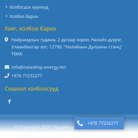
Холбогдох хуулиуд
Холбоо барих
Хаяг, холбоо барих
Найрамдлын гудамж, 2 дугаар хороо, Налайх дүүрэг,
Улаанбаатар хот, 12790, "Налайхын Дулааны станц"
ТӨХК
info@nalaikhtp.energy.mn
+976 77232277
Сошиал холбоосууд
+976 77232277
© Copyright 2020 "Налайхын Дулааны станц" ТӨХК
Вэб сайт
ыг:
Грийн софт ХХК