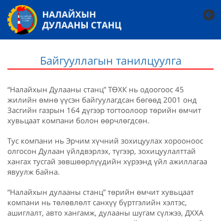
Байгууллагын танилцуулга
“Налайхын Дулааны станц” ТӨХК нь одоогоос 45
жилийн өмнө үүсэн байгуулагдсан бөгөөд 2001 онд
Засгийн газрын 164 дүгээр тогтоолоор төрийн өмчит
хувьцаат компани болон өөрчлөгдсөн.
Тус компани нь Эрчим хүчний зохицуулах хорооноос
олгосон Дулаан үйлдвэрлэх, түгээр, зохицуулалттай
хангах тусгай зөвшөөрлүүдийн хүрээнд үйл ажиллагаа
явуулж байна.
“Налайхын дулааны станц” төрийн өмчит хувьцаат
компани нь төлөвлөлт санхүү бүртгэлийн хэлтэс,
ашиглалт, авто хангамж, дулааны шугам сүлжээ, ДХХА