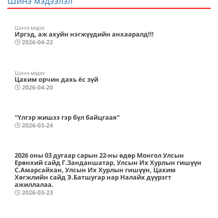
Шинэ мэдээлэл
Шинэ мэдээ
Иргэд, аж ахуйн нэгжүүдийн анхааралд!!!
2026-04-22
Шинэ мэдээ
Цахим орчин дахь ёс зүй
2026-04-20
"Үлгэр жишээ гэр бүл байцгаая"
2026-03-24
2026 оны 03 дугаар сарын 22-ны өдөр Монгол Улсын
Ерөнхий сайд Г.Занданшатар, Улсын Их Хурлын гишүүн
С.Амарсайхан, Улсын Их Хурлын гишүүн, Цахим
Хөгжлийн сайд Э.Батшугар нар Налайх дүүрэгт
ажиллалаа.
2026-03-23