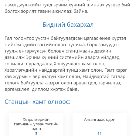
нэмэгдүүлэхийн тулд эрчим хүчний шинэ эх үүсвэр бий
болгох зорилт тавин ажиллаж байна.
Бидний бахархал
Гал голомтоо үүсгэн байгуулагдсан цагаас өнөө хүртэл
нийгэм эдийн засгийнолон нугачаа, бэрх замуудыг
туулж өнгөрүүлсэн боловч станц маань дэвжин
дээшилж Эрчим хүчний системийн аварга үйлдвэр,
социалист уралдаанд Хошуучлагч хамт олон,
Хэрэглэгчдийн найдвартай түнш хамт олон, Гэмт хэрэг
хэв журмын зөрчилгүй хамт олон, Найдвартай татвар
төлөгч байгууллага зэрэг олон арван цол, гэрчилгээ,
өргөмжлөл, диплом хүртэж байв.
Станцын хамт олноос:
Хөдөлмөрийн
Алтангадас одон
гавъяаны улаан тугийн
одон
3
11