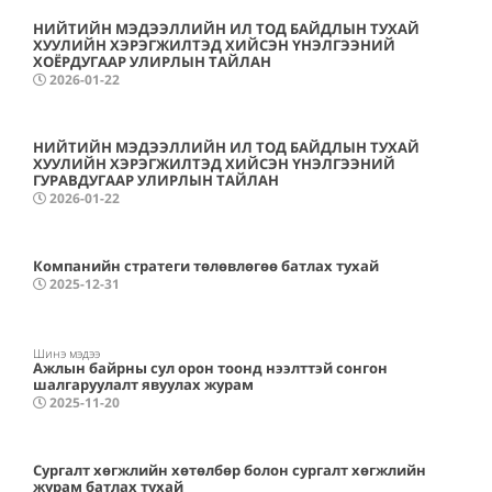
НИЙТИЙН МЭДЭЭЛЛИЙН ИЛ ТОД БАЙДЛЫН ТУХАЙ
ХУУЛИЙН ХЭРЭГЖИЛТЭД ХИЙСЭН ҮНЭЛГЭЭНИЙ
ХОЁРДУГААР УЛИРЛЫН ТАЙЛАН
2026-01-22
НИЙТИЙН МЭДЭЭЛЛИЙН ИЛ ТОД БАЙДЛЫН ТУХАЙ
ХУУЛИЙН ХЭРЭГЖИЛТЭД ХИЙСЭН ҮНЭЛГЭЭНИЙ
ГУРАВДУГААР УЛИРЛЫН ТАЙЛАН
2026-01-22
Компанийн стратеги төлөвлөгөө батлах тухай
2025-12-31
Шинэ мэдээ
Ажлын байрны сул орон тоонд нээлттэй сонгон
шалгаруулалт явуулах журам
2025-11-20
Сургалт хөгжлийн хөтөлбөр болон сургалт хөгжлийн
журам батлах тухай