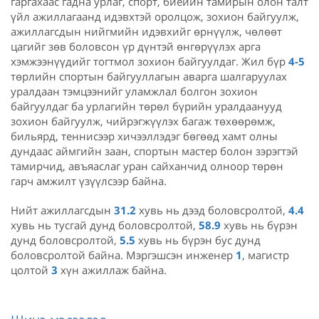
гаргахаас гадна урлаг, спорт, биеийн тамирын олон талт
үйл ажиллагаанд идэвхтэй оролцож, зохион байгуулж,
ажиллагсдын нийгмийн идэвхийг өрнүүлж, чөлөөт
цагийг зөв боловсон үр дүнтэй өнгөрүүлэх арга
хэмжээнүүдийг тогтмол зохион байгуулдаг. Жил бүр
4-5
төрлийн спортын байгууллагын аварга шалгаруулах
уралдаан тэмцээнийг уламжлал болгон зохион
байгуулдаг ба урлагийн төрөл бүрийн уралдаанууд
зохион байгуулж, чийрэгжүүлэх багаж төхөөрөмж,
бильярд, теннисээр хичээллэдэг бөгөөд хамт олны
дундаас аймгийн заан, спортын мастер болон зэрэгтэй
тамирчид, авъяаслаг уран сайханчид олноор төрөн
гарч амжилт үзүүлсээр байна.
Нийт ажиллагсдын
31.2
хувь нь дээд боловсролтой,
4.4
хувь нь тусгай дунд боловсролтой,
58.9
хувь нь бүрэн
дунд боловсролтой,
5.5
хувь нь бүрэн бус дунд
боловсролтой байна. Мэргэшсэн инженер
1
, магистр
цолтой
3
хүн ажиллаж байна.