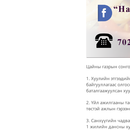
Цайны газрын сонго
1. Хуулийн этгээдий
байгууллагаас олгос
баталгаажуулсан ху
2. Үйл ажилгааны т
төстэй ажлын гэрээ
3. Санхүүгийн чадва
1 жилийн дансны ху