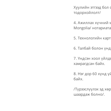
Хуулийн этгээд бол
тодорхойлолт/
4. Ажиллах хүчний 
Mongolia/ нотариата
5. Технологийн карт
6. Талбай болон үнд
7. Үндсэн хоол үйл
хамрагдсан байх.
8. Нэг дор 60 хүнд ү
байх.
/Түрээслүүлэх эд хө
шаардаж болно/.