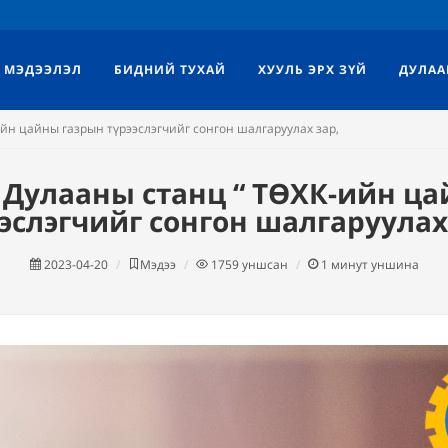
МЭДЭЭЛЭЛ
БИДНИЙ ТУХАЙ
ХУУЛЬ ЭРХ ЗҮЙ
ДУЛАА
йн цайны газрын түрээслэгчийг сонгон шалгаруулах зар,
Дулааны станц “ ТӨХК-ийн ц
эслэгчийг сонгон шалгаруулах
2023-04-20
Мэдээ
1759
уншсан
1
минут уншина