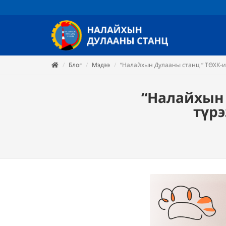
Блог
Мэдээ
“Налайхын Дулааны станц “ ТӨХК-и
“Налайхын 
түрэ