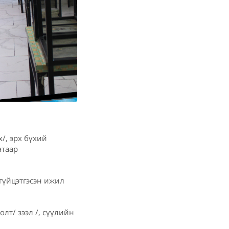
/, эрх бүхий
атаар
гүйцэтгэсэн ижил
лт/ зээл /, сүүлийн