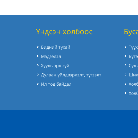
Үндсэн холбоос
Бус
Бидний тухай
Түү
Мэдээлэл
Бүтэ
Хууль эрх зүй
Сул
Дулаан үйлдвэрлэлт, түгээлт
Шил
Ил тод байдал
Холб
Хол