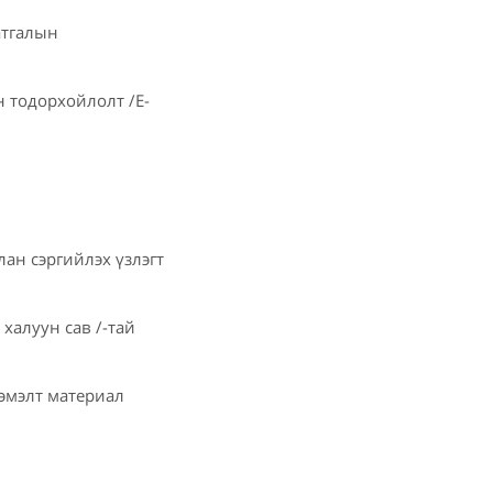
атгалын
 тодорхойлолт /E-
ан сэргийлэх үзлэгт
 халуун сав /-тай
нэмэлт материал