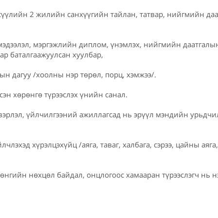
 сүүлийн 2 жилийн санхүүгийн тайлан, татвар, нийгмийн да
мэдээлэл, мэргэжлийн диплом, үнэмлэх, нийгмийн даатгалын
ар баталгаажуулсан хуулбар,
ын дагуу /хоолны нэр төрөл, порц, хэмжээ/.
сэн хөрөнгө түрээслэх үнийн санал.
двэрлэл, үйлчилгээний ажиллагсад нь эрүүл мэндийн урьдчил
йлчлэхэд хүрэлцэхүйц /аяга, таваг, халбага, сэрээ, цайны аяга,
рөнгийн нөхцөл байдал, онцлогоос хамааран түрээслэгч нь 