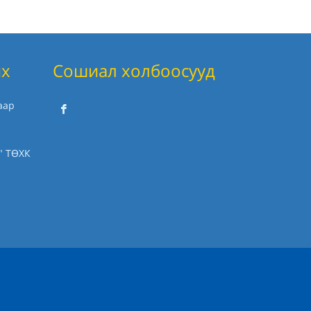
их
Сошиал холбоосууд
аар
" ТӨХК