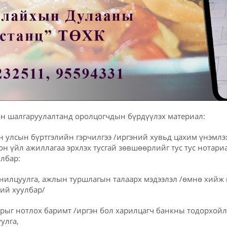
н шалгаруулалтанд оролцогчдын бүрдүүлэх материал:
н улсын бүртгэлийн гэрчилгээ /иргэний хувьд цахим үнэмлэх
он үйл ажиллагаа эрхлэх тусгай зөвшөөрлийг тус тус нотари
улбар:
анилцуулга, ажлын туршлагын талаарх мэдээлэл /өмнө хийж 
ний хуулбар/
рыг нотлох баримт /иргэн бол харилцагч банкны тодорхойло
улга,