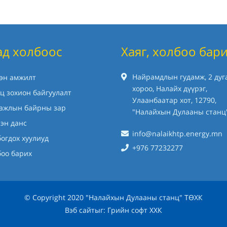
ад холбоос
Хаяг, холбоо бар
Найрамдлын гудамж, 2 дуг
хэн амжилт
хороо, Налайх дүүрэг,
ц зохион байгуулалт
Улаанбаатар хот, 12790,
 ажлын байрны зар
"Налайхын Дулааны станц
эн данс
info@nalaikhtp.energy.mn
огдох хуулиуд
+976 77232277
боо барих
© Copyright 2020 "Налайхын Дулааны станц" ТӨХК
Вэб сайт
ыг:
Грийн софт ХХК