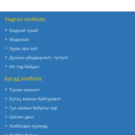
Үндсэн холбоос
Бидний тухай
Мэдээлэл
Хууль эрх зүй
Дулаан үйлдвэрлэлт, түгээлт
Ил тод байдал
Бусад холбоос
Түүхэн амжилт
Бүтэц зохион байгуулалт
Сул ажлын байрны зар
Шилэн данс
Холбогдох хуулиуд
Холбоо барих