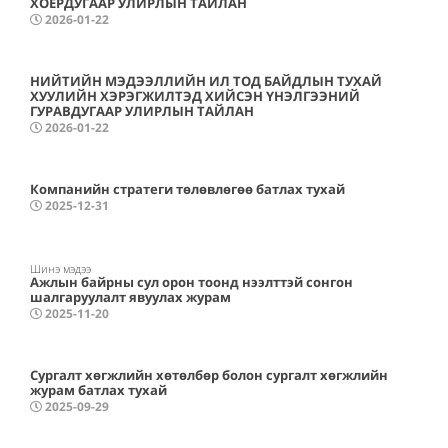
ХОЁРДУГААР УЛИРЛЫН ТАЙЛАН
2026-01-22
НИЙТИЙН МЭДЭЭЛЛИЙН ИЛ ТОД БАЙДЛЫН ТУХАЙ
ХУУЛИЙН ХЭРЭГЖИЛТЭД ХИЙСЭН ҮНЭЛГЭЭНИЙ
ГУРАВДУГААР УЛИРЛЫН ТАЙЛАН
2026-01-22
Компанийн стратеги төлөвлөгөө батлах тухай
2025-12-31
Шинэ мэдээ
Ажлын байрны сул орон тоонд нээлттэй сонгон
шалгаруулалт явуулах журам
2025-11-20
Сургалт хөгжлийн хөтөлбөр болон сургалт хөгжлийн
журам батлах тухай
2025-09-29