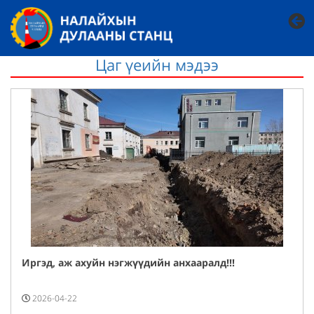
Цаг үеийн мэдээ
Иргэд, аж ахуйн нэгжүүдийн анхааралд!!!
2026-04-22