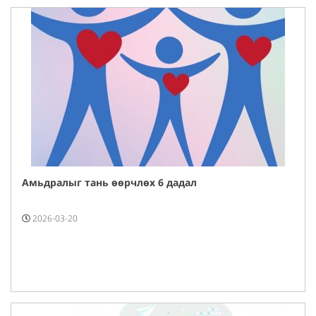
Амьдралыг тань өөрчлөх 6 дадал
2026-03-20