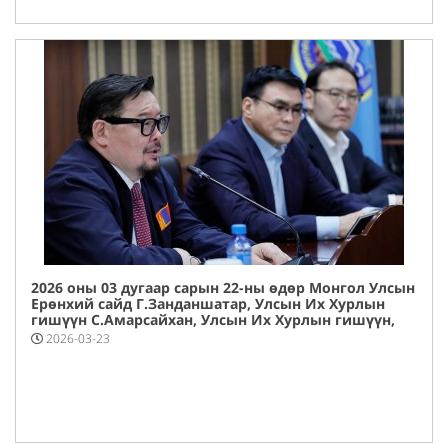
2026 оны 03 дугаар сарын 22-ны өдөр Монгол Улсын
Ерөнхий сайд Г.Занданшатар, Улсын Их Хурлын
гишүүн С.Амарсайхан, Улсын Их Хурлын гишүүн,
Цахим Хөгжлийн сайд Э.Батшугар нар Налайх
2026-03-23
дүүрэгт ажиллалаа.