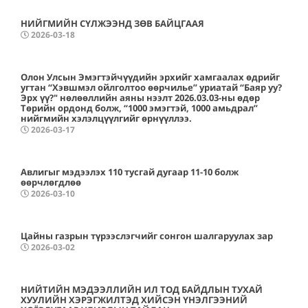
НИЙГМИЙН СҮЛЖЭЭНД ЗӨВ БАЙЦГААЯ
2026-03-18
Олон Улсын Эмэгтэйчүүдийн эрхийг хамгаалах өдрийг
угтан “Хэвшмэл ойлголтоо өөрчилье” уриатай “Баяр уу?
Эрх үү?" нөлөөллийн аяны нээлт 2026.03.03-ны өдөр
Төрийн ордонд болж, “1000 эмэгтэй, 1000 амьдрал”
нийгмийн хэлэлцүүлгийг өрнүүллээ.
2026-03-17
Авлигыг мэдээлэх 110 тусгай дугаар 11-10 болж
өөрчлөгдлөө
2026-03-10
Цайны газрын түрээслэгчийг сонгон шалгаруулах зар
2026-03-02
НИЙТИЙН МЭДЭЭЛЛИЙН ИЛ ТОД БАЙДЛЫН ТУХАЙ
ХУУЛИЙН ХЭРЭГЖИЛТЭД ХИЙСЭН ҮНЭЛГЭЭНИЙ