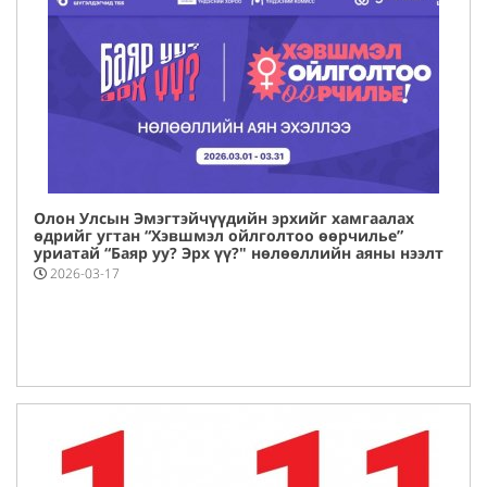
Олон Улсын Эмэгтэйчүүдийн эрхийг хамгаалах
өдрийг угтан “Хэвшмэл ойлголтоо өөрчилье”
уриатай “Баяр уу? Эрх үү?" нөлөөллийн аяны нээлт
2026.03.03-ны өдөр Төрийн ордонд болж, “1000
2026-03-17
эмэгтэй, 1000 амьдрал” нийгмийн хэлэлцүүлгийг
өрнүүллээ.