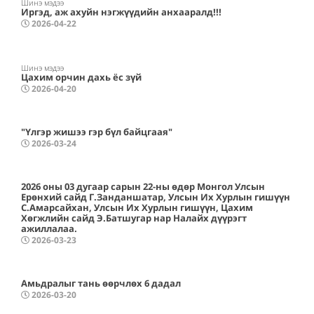
Шинэ мэдээ
Иргэд, аж ахуйн нэгжүүдийн анхааралд!!!
2026-04-22
Шинэ мэдээ
Цахим орчин дахь ёс зүй
2026-04-20
"Үлгэр жишээ гэр бүл байцгаая"
2026-03-24
2026 оны 03 дугаар сарын 22-ны өдөр Монгол Улсын
Ерөнхий сайд Г.Занданшатар, Улсын Их Хурлын гишүүн
С.Амарсайхан, Улсын Их Хурлын гишүүн, Цахим
Хөгжлийн сайд Э.Батшугар нар Налайх дүүрэгт
ажиллалаа.
2026-03-23
Амьдралыг тань өөрчлөх 6 дадал
2026-03-20