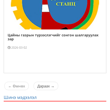
Цайны газрын түрээслэгчийг сонгон шалгаруулах
зар
2026-03-02
←
Өмнөх
Дараах
→
Шинэ мэдээлэл