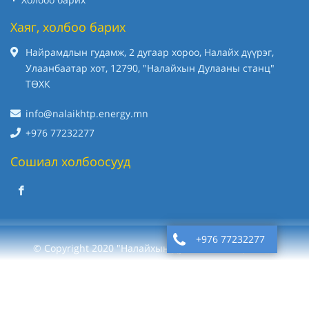
Хаяг, холбоо барих
Найрамдлын гудамж, 2 дугаар хороо, Налайх дүүрэг,
Улаанбаатар хот, 12790, "Налайхын Дулааны станц"
ТӨХК
info@nalaikhtp.energy.mn
+976 77232277
Сошиал холбоосууд
+976 77232277
© Copyright 2020 "Налайхын Дулааны станц" ТӨХК
Вэб сайт
ыг:
Грийн софт ХХК
Дуудлагын төв