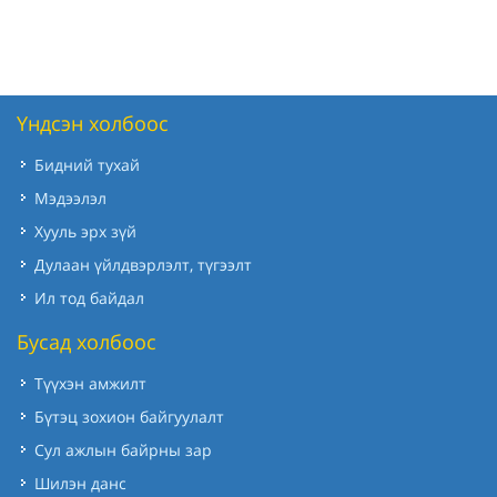
Үндсэн холбоос
Бидний тухай
Мэдээлэл
Хууль эрх зүй
Дулаан үйлдвэрлэлт, түгээлт
Ил тод байдал
Бусад холбоос
Түүхэн амжилт
Бүтэц зохион байгуулалт
Сул ажлын байрны зар
Шилэн данс