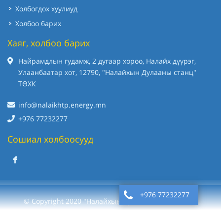
Холбогдох хуулиуд
Холбоо барих
Хаяг, холбоо барих
Найрамдлын гудамж, 2 дугаар хороо, Налайх дүүрэг,
Улаанбаатар хот, 12790, "Налайхын Дулааны станц"
ТӨХК
info@nalaikhtp.energy.mn
+976 77232277
Сошиал холбоосууд
+976 77232277
© Copyright 2020 "Налайхын Дулааны станц" ТӨХК
Вэб сайт
ыг:
Грийн софт ХХК