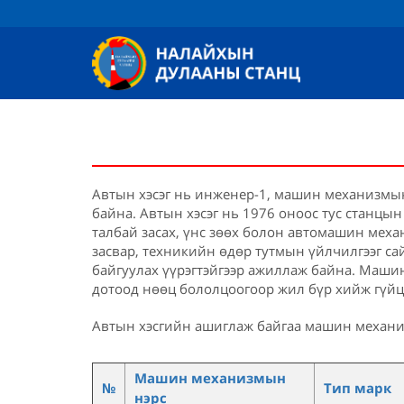
Автын хэсэг нь инженер-1, машин механизмын
байна. Автын хэсэг нь 1976 оноос тус станцын
талбай засах, үнс зөөх болон автомашин мех
засвар, техникийн өдөр тутмын үйлчилгээг с
байгуулах үүрэгтэйгээр ажиллаж байна. Маши
дотоод нөөц бололцоогоор жил бүр хийж гүйц
Автын хэсгийн ашиглаж байгаа машин механи
Машин механизмын
№
Тип марк
нэрс