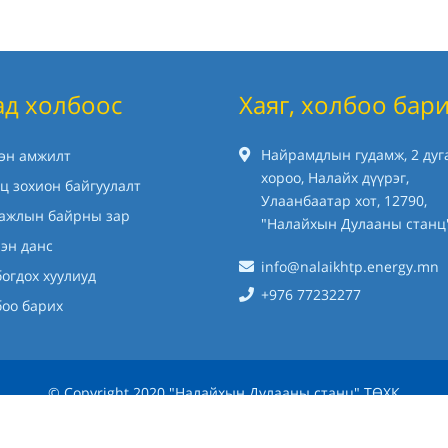
ад холбоос
Хаяг, холбоо бар
Найрамдлын гудамж, 2 дуг
хэн амжилт
хороо, Налайх дүүрэг,
ц зохион байгуулалт
Улаанбаатар хот, 12790,
 ажлын байрны зар
"Налайхын Дулааны станц
эн данс
info@nalaikhtp.energy.mn
огдох хуулиуд
+976 77232277
боо барих
© Copyright 2020 "Налайхын Дулааны станц" ТӨХК
Вэб сайт
ыг:
Грийн софт ХХК