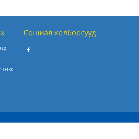
их
Сошиал холбоосууд
аар
" ТӨХК