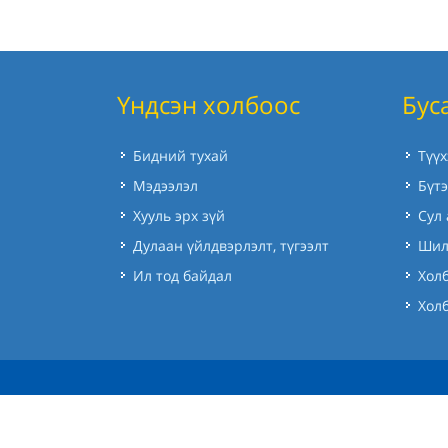
Үндсэн холбоос
Бус
Бидний тухай
Түү
Мэдээлэл
Бүтэ
Хууль эрх зүй
Сул
Дулаан үйлдвэрлэлт, түгээлт
Шил
Ил тод байдал
Холб
Хол