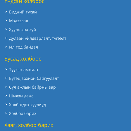
Үндсэн холбоос
Бидний тухай
Мэдээлэл
Хууль эрх зүй
Дулаан үйлдвэрлэлт, түгээлт
Ил тод байдал
Бусад холбоос
Түүхэн амжилт
Бүтэц зохион байгуулалт
Сул ажлын байрны зар
Шилэн данс
Холбогдох хуулиуд
Холбоо барих
Хаяг, холбоо барих