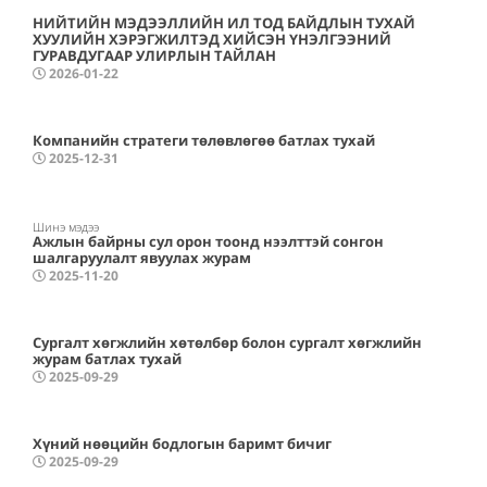
НИЙТИЙН МЭДЭЭЛЛИЙН ИЛ ТОД БАЙДЛЫН ТУХАЙ
ХУУЛИЙН ХЭРЭГЖИЛТЭД ХИЙСЭН ҮНЭЛГЭЭНИЙ
ГУРАВДУГААР УЛИРЛЫН ТАЙЛАН
2026-01-22
Компанийн стратеги төлөвлөгөө батлах тухай
2025-12-31
Шинэ мэдээ
Ажлын байрны сул орон тоонд нээлттэй сонгон
шалгаруулалт явуулах журам
2025-11-20
Сургалт хөгжлийн хөтөлбөр болон сургалт хөгжлийн
журам батлах тухай
2025-09-29
Хүний нөөцийн бодлогын баримт бичиг
2025-09-29