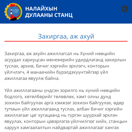
Захиргаа, аж ахуй
Захиргаа, аж ахуйн ажиллагсал нь Хүний нөөцийн
асуудал хариуцсан менежерийн удирдлаганд захирлын
туслах, архив, бичиг хэргийн эрхлэгч, конторын
үйлчлэгч, 4 манаачийн бүрэлдэхүүнтэйгээр үйл
ажиллагаа явуулж байна.
Үйл ажиллагааны үндсэн зорилго нь хүний нөөцийн
бодлого, хөтөлбөрийг төлөвлөх, хамт олны дунд
зохион байгуулах арга хэмжээг зохион байгуулах, өдөр
тутмын үйл ажиллагаанд туслах, албан бичиг хэргийн
ажиллагааг цаг хугацаанд нь түргэн шуурхай эрхлэн
явуулах, конторын цэвэрлэгээ үйлчилгээг хийх, станцын
харуул хамгаалалтын найдвартай ажиллагааг хангах