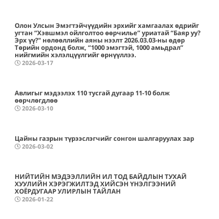
Олон Улсын Эмэгтэйчүүдийн эрхийг хамгаалах өдрийг
угтан “Хэвшмэл ойлголтоо өөрчилье” уриатай “Баяр уу?
Эрх үү?" нөлөөллийн аяны нээлт 2026.03.03-ны өдөр
Төрийн ордонд болж, “1000 эмэгтэй, 1000 амьдрал”
нийгмийн хэлэлцүүлгийг өрнүүллээ.
2026-03-17
Авлигыг мэдээлэх 110 тусгай дугаар 11-10 болж
өөрчлөгдлөө
2026-03-10
Цайны газрын түрээслэгчийг сонгон шалгаруулах зар
2026-03-02
НИЙТИЙН МЭДЭЭЛЛИЙН ИЛ ТОД БАЙДЛЫН ТУХАЙ
ХУУЛИЙН ХЭРЭГЖИЛТЭД ХИЙСЭН ҮНЭЛГЭЭНИЙ
ХОЁРДУГААР УЛИРЛЫН ТАЙЛАН
2026-01-22