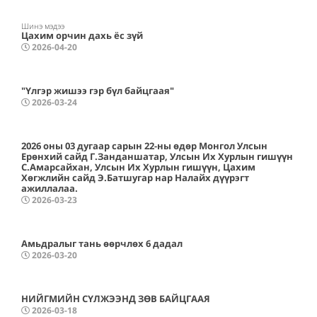
Шинэ мэдээ
Цахим орчин дахь ёс зүй
2026-04-20
"Үлгэр жишээ гэр бүл байцгаая"
2026-03-24
2026 оны 03 дугаар сарын 22-ны өдөр Монгол Улсын
Ерөнхий сайд Г.Занданшатар, Улсын Их Хурлын гишүүн
С.Амарсайхан, Улсын Их Хурлын гишүүн, Цахим
Хөгжлийн сайд Э.Батшугар нар Налайх дүүрэгт
ажиллалаа.
2026-03-23
Амьдралыг тань өөрчлөх 6 дадал
2026-03-20
НИЙГМИЙН СҮЛЖЭЭНД ЗӨВ БАЙЦГААЯ
2026-03-18