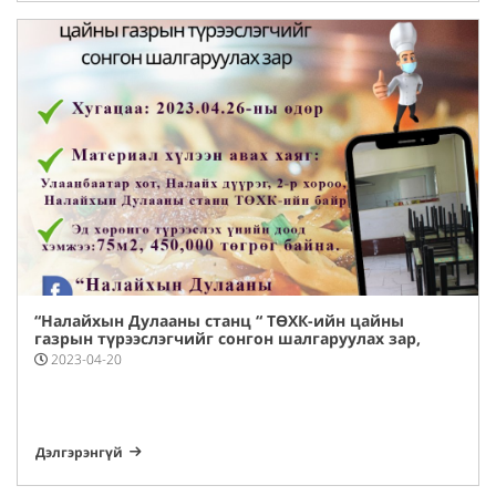
“Налайхын Дулааны станц “ ТӨХК-ийн цайны
газрын түрээслэгчийг сонгон шалгаруулах зар,
2023-04-20
Дэлгэрэнгүй