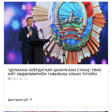
“ДУЛААНЫ ХОЁРДУГААР ЦАХИЛГААН СТАНЦ” ТӨХК-
ИЙГ ХӨДӨЛМӨРИЙН ГАВЬЯАНЫ УЛААН ТУГИЙН
ОДОНГООР ШАГНАЛАА
2022-02-14
Дэлгэрэнгүй