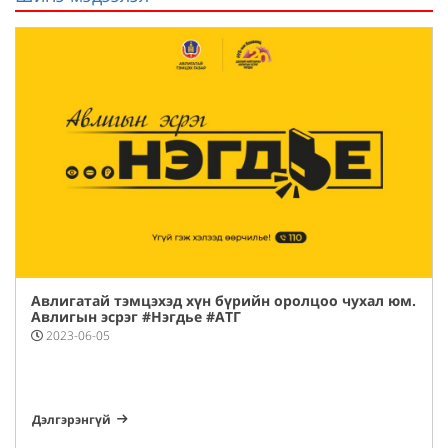
Авлигатай тэмцэхэд хүн бүрийн оролцоо чухал юм.
Авлигын эсрэг #Нэгдье #АТГ
#ҮгүйГэжХэлээдӨөрчилье
2023-06-05
Дэлгэрэнгүй