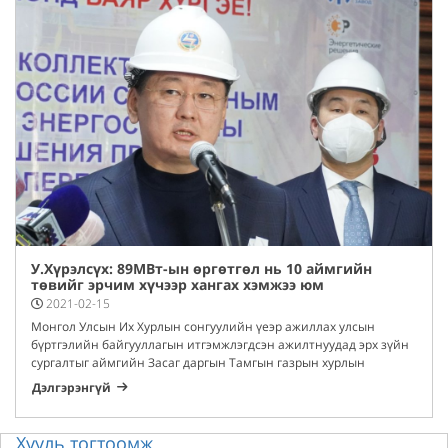
У.Хүрэлсүх: 89МВт-ын өргөтгөл нь 10 аймгийн
төвийг эрчим хүчээр хангах хэмжээ юм
2021-02-15
Монгол Улсын Их Хурлын сонгуулийн үеэр ажиллах улсын
бүртгэлийн байгууллагын итгэмжлэгдсэн ажилтнуудад эрх зүйн
сургалтыг аймгийн Засаг даргын Тамгын газрын хурлын
танхимаас цахим хэлбэрээр 2020 оны 05 дугаар сарын 20-ны
Дэлгэрэнгүй
өдөр зохион байгууллаа.
Хууль тогтоомж