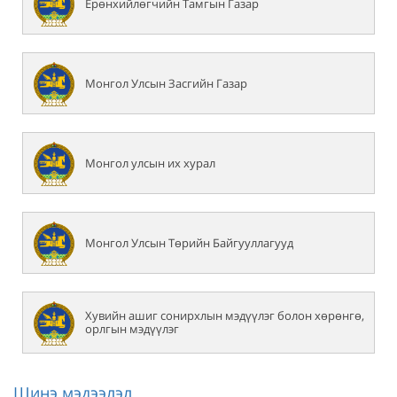
Ерөнхийлөгчийн Тамгын Газар
Монгол Улсын Засгийн Газар
Монгол улсын их хурал
Монгол Улсын Төрийн Байгууллагууд
Хувийн ашиг сонирхлын мэдүүлэг болон хөрөнгө,
орлгын мэдүүлэг
Шинэ мэдээлэл