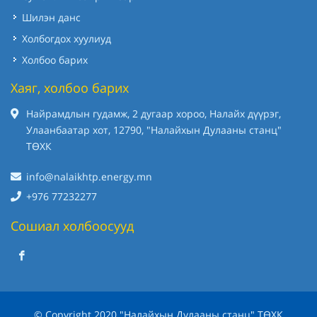
Шилэн данс
Холбогдох хуулиуд
Холбоо барих
Хаяг, холбоо барих
Найрамдлын гудамж, 2 дугаар хороо, Налайх дүүрэг,
Улаанбаатар хот, 12790, "Налайхын Дулааны станц"
ТӨХК
info@nalaikhtp.energy.mn
+976 77232277
Сошиал холбоосууд
© Copyright 2020 "Налайхын Дулааны станц" ТӨХК