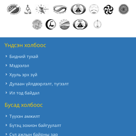
Үндсэн холбоос
Бидний тухай
Мэдээлэл
Хууль эрх зүй
Дулаан үйлдвэрлэлт, түгээлт
Ил тод байдал
Бусад холбоос
Түүхэн амжилт
Бүтэц зохион байгуулалт
Сул ажлын байрны зар