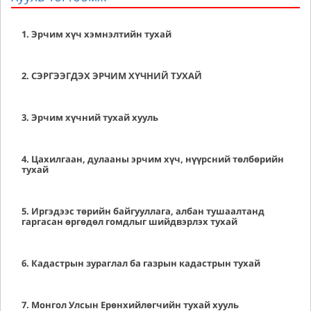
1. Эрчим хүч хэмнэлтийн тухай
2. СЭРГЭЭГДЭХ ЭРЧИМ ХҮЧНИЙ ТУХАЙ
3. Эрчим хүчний тухай хууль
4. Цахилгаан, дулааны эрчим хүч, нүүрсний төлбөрийн
тухай
5. Иргэдээс төрийн байгууллага, албан тушаалтанд
гаргасан өргөдөл гомдлыг шийдвэрлэх тухай
6. Кадастрын зураглал ба газрын кадастрын тухай
7. Монгол Улсын Ерөнхийлөгчийн тухай хууль