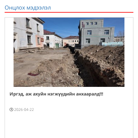
Онцлох мэдээлэл
Иргэд, аж ахуйн нэгжүүдийн анхааралд!!!
2026-04-22