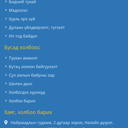
Бидний тухай
Мэдээлэл
Хууль эрх зүй
Дулаан үйлдвэрлэлт, түгээлт
Ил тод байдал
Бусад холбоос
Түүхэн амжилт
Бүтэц зохион байгуулалт
Сул ажлын байрны зар
Шилэн данс
Холбогдох хуулиуд
Холбоо барих
Хаяг, холбоо барих
Найрамдлын гудамж, 2 дугаар хороо, Налайх дүүрэг,