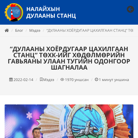
Блог
Мэдээ
“ДУЛААНЫ ХОЁРДУГААР ЦАХИЛГААН СТАНЦ” ТӨ
“ДУЛААНЫ ХОЁРДУГААР ЦАХИЛГААН
СТАНЦ” ТӨХК-ИЙГ ХӨДӨЛМӨРИЙН
ГАВЬЯАНЫ УЛААН ТУГИЙН ОДОНГООР
ШАГНАЛАА
2022-02-14
Мэдээ
1970
уншсан
1
минут уншина