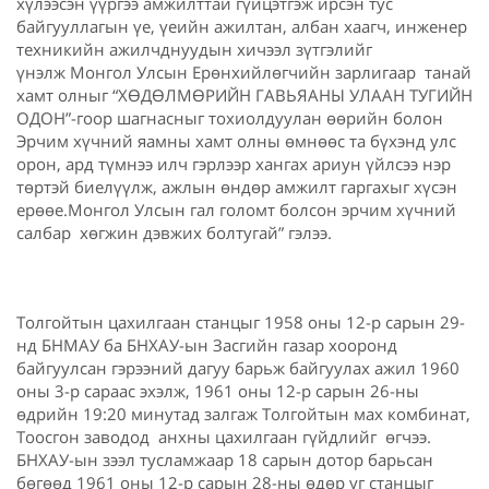
хүлээсэн үүргээ амжилттай гүйцэтгэж ирсэн тус
байгууллагын үе, үеийн ажилтан, албан хаагч, инженер
техникийн ажилчднуудын хичээл зүтгэлийг
үнэлж Монгол Улсын Ерөнхийлөгчийн зарлигаар танай
хамт олныг “ХӨДӨЛМӨРИЙН ГАВЬЯАНЫ УЛААН ТУГИЙН
ОДОН”-гоор шагнасныг тохиолдуулан өөрийн болон
Эрчим хүчний яамны хамт олны өмнөөс та бүхэнд улс
орон, ард түмнээ илч гэрлээр хангах ариун үйлсээ нэр
төртэй биелүүлж, ажлын өндөр амжилт гаргахыг хүсэн
ерөөе.Монгол Улсын гал голомт болсон эрчим хүчний
салбар хөгжин дэвжих болтугай” гэлээ.
Толгойтын цахилгаан станцыг 1958 оны 12-р сарын 29-
нд БНМАУ ба БНХАУ-ын Засгийн газар хооронд
байгуулсан гэрээний дагуу барьж байгуулах ажил 1960
оны 3-р сараас эхэлж, 1961 оны 12-р сарын 26-ны
өдрийн 19:20 минутад залгаж Толгойтын мах комбинат,
Тоосгон заводод анхны цахилгаан гүйдлийг өгчээ.
БНХАУ-ын зээл тусламжаар 18 сарын дотор барьсан
бөгөөд 1961 оны 12-р сарын 28-ны өдөр уг станцыг