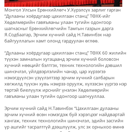
Монгол Улсын Ерөнхийлөгч У.Хүрэлсүх зарлиг гарган
“Дулааны хоёрдугаар цахилгаан станц” ТӨХК-ийг
Хөдөлмөрийн гавяъяаны улаан тугийн одонгоор
шагнасныг Ерөнхийлөгчийн Тамгын газрын дарга
Я.Содбаатар, Эрчим хүчний сайд Н.Тавинбэх нар
байгууллагын хамт олонд гардуулан өглөө.
“Дулааны хоёрдугаар цахилгаан станц” ТӨХК 60 жилийн
түүхэн замналын хугацаанд эрчим хүчний боловсон
хүчний нөөцийг бэлтгэх, техник технологийн дэвшил
шинэчлэл, үйлдвэрлэлийн чанар, цар хүрээгээ
нэмэгдүүлсэн үзүүлэлтээр эрчим хүчний салбарын
хөгжилд түүхэн хувь нэмрээ оруулж, хүлээсэн үүргээ нэр
төртэй биелүүлж ирснийг үнэлэн Хөдөлмөрийн
гавъяаны улаан тугийн одонгоор шагнууллаа.
Эрчим хүчний сайд Н.Тавинбэх “Цахилгаан дулааны
эрчим хүчний өсөн нэмэгдэж буй хэрэгцээг найдвартай
хангаж, техник технологийн шинэчлэл, эдийн засгийн
үр ашгийг тасралтгүй дээшлүүлж, улс эх орныхоо өмнө