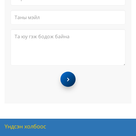
Үндсэн холбоос