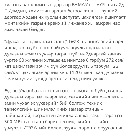
хүлээн авах комиссын даргаар БНМАУ-ын АҮЯ-ны сайд
П.Дамдин, комиссын орлогч бөгөөд ажлын группийн
даргаар Ардын их хурлын депутат, цахилгаан ашиглалт
монтажийн газрын ерөнхий инженер Я.Намсрай нар
ажилласан байдаг.
“Дулааны II цахилгаан станц” ТӨХК нь нийслэлийн ард
иргэд, аж ахуйн нэгж байгууллагуудыг цахилгаан
дулааны эрчим хүчээр тасралтгүй, найдвартай хангах
үүргээ 60 жилийн хугацаанд нийтдээ 6 тэрбум 272 сая/
квт цахилгаан эрчим хүч боловсруулж, 5 тэрбум 122
сая/квт цахилгаан эрчим хүч, 11203 мян.Гкал дулааны
эрчим хүчийг үйлдвэрлэж системд нийлүүлжээ.
Өдгөө Улаанбаатар хотын өсөн нэмэгдэж буй цахилгаан
дулааны хэрэгцээ шаардлага, хөгжлийн чиг хандлагын
амин чухал эх үүсвэрийг бий болгож, техник
технологийн шинэчлэл хийх замаар станцын
найдвартай, тасралтгүй ажиллагааг хангахын зэрэгцээ
300 МВт-ын станц барих техник, эдийн зэсгийн
үзүүлэлт /ТЭЗҮ/-ийг боловсруулж, хөрөнгө оруулалтыг