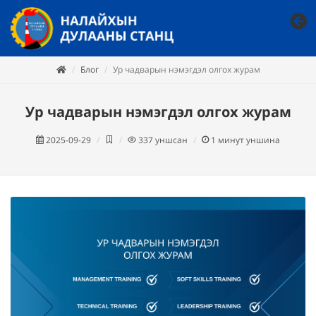
Блог
Ур чадварын нэмэгдэл олгох журам
Ур чадварын нэмэгдэл олгох журам
2025-09-29
337
уншсан
1
минут уншина