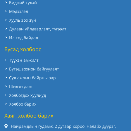
Бидний тухай
Мэдээлэл
Хууль эрх зүй
Дулаан үйлдвэрлэлт, түгээлт
Ил тод байдал
Бусад холбоос
Түүхэн амжилт
Бүтэц зохион байгуулалт
Сул ажлын байрны зар
Шилэн данс
Холбогдох хуулиуд
Холбоо барих
Хаяг, холбоо барих
Найрамдлын гудамж, 2 дугаар хороо, Налайх дүүрэг,