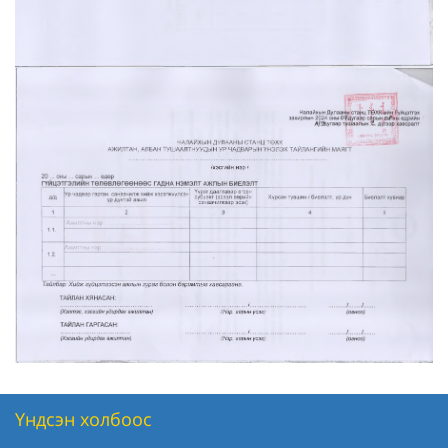
Үндсэн холбоос