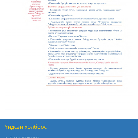
Үндсэн холбоос