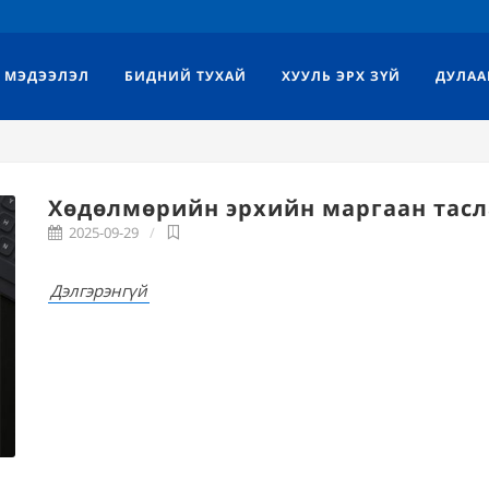
МЭДЭЭЛЭЛ
БИДНИЙ ТУХАЙ
ХУУЛЬ ЭРХ ЗҮЙ
ДУЛАА
Хөдөлмөрийн эрхийн маргаан тасл
2025-09-29
Дэлгэрэнгүй