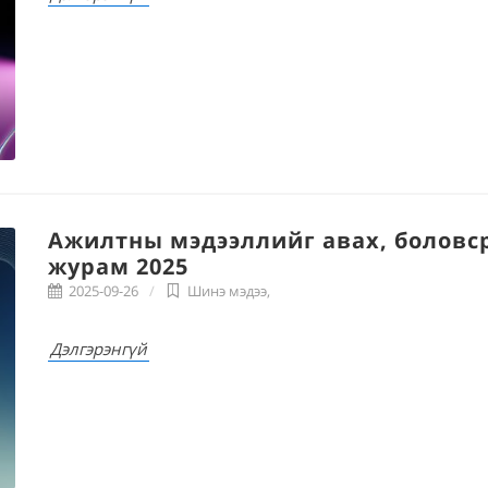
Ажилтны мэдээллийг авах, боловср
журам 2025
2025-09-26
Шинэ мэдээ
,
Дэлгэрэнгүй