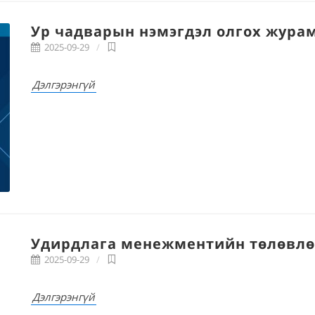
Ур чадварын нэмэгдэл олгох жура
2025-09-29
Дэлгэрэнгүй
Удирдлага менежментийн төлөвлөг
2025-09-29
Дэлгэрэнгүй