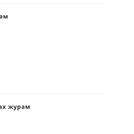
рам
лах журам