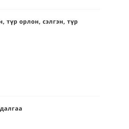
 түр орлон, сэлгэн, түр
удалгаа