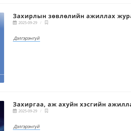
Захирлын зөвлөлийн ажиллах жу
2025-09-29
Дэлгэрэнгүй
Захиргаа, аж ахуйн хэсгийн ажил
2025-09-29
Дэлгэрэнгүй