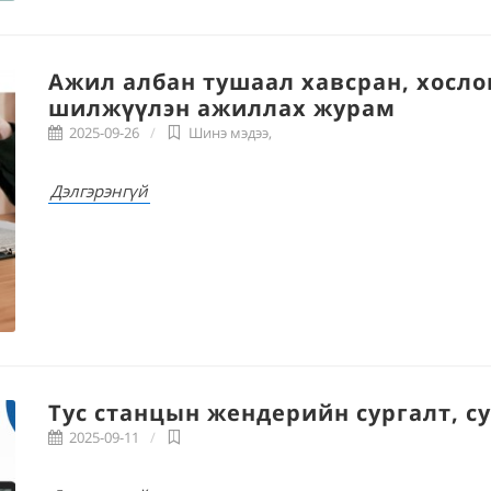
Ажил албан тушаал хавсран, хослон,
шилжүүлэн ажиллах журам
2025-09-26
Шинэ мэдээ
,
Дэлгэрэнгүй
Тус станцын жендерийн сургалт, с
2025-09-11