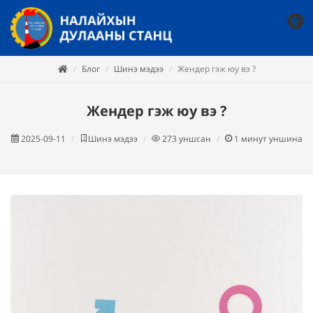
Блог
Шинэ мэдээ
Жендер гэж юу вэ ?
Жендер гэж юу вэ ?
2025-09-11
Шинэ мэдээ
273
уншсан
1
минут уншина