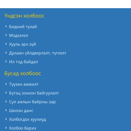
Үндсэн холбоос
Бидний тухай
Мэдээлэл
Хууль эрх зүй
Дулаан үйлдвэрлэлт, түгээлт
Ил тод байдал
Бусад холбоос
Түүхэн амжилт
Бүтэц зохион байгуулалт
Сул ажлын байрны зар
Шилэн данс
Холбогдох хуулиуд
Холбоо барих